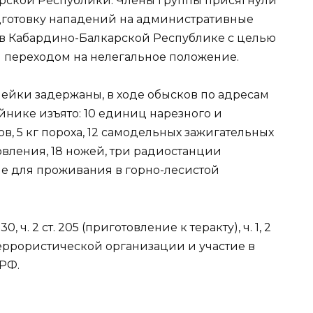
рской Республики. Члены группы присягнули
дготовку нападений на административные
 в Кабардино-Балкарской Республике с целью
переходом на нелегальное положение.
чейки задержаны, в ходе обысков по адресам
йнике изъято: 10 единиц нарезного и
в, 5 кг пороха, 12 самодельных зажигательных
овления, 18 ножей, три радиостанции
е для проживания в горно-лесистой
, ч. 2 ст. 205 (приготовление к теракту), ч. 1, 2
 террористической организации и участие в
 РФ.