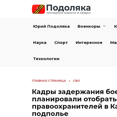
Перейти
к
содержанию
Юрий Подоляка
Военкоры
К
Наука
Спорт
Интересное
Ма
Технологии
ГЛАВНАЯ СТРАНИЦА
»
СВО
Кадры задержания бое
планировали отобрать
правоохранителей в К
подполье