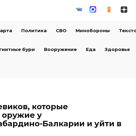
арта
Политика
СВО
Минобороны
Текст
гнитные бури
Вооружение
Еда
Здоровье
виков, которые
 оружие у
абардино-Балкарии и уйти в