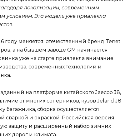
благодаря локализации, современным
им условиям. Эта модель уже привлекла
стов.
6 году меняется: отечественный бренд Tenet
еров, а на бывшем заводе GM начинается
новинка уже на старте привлекла внимание
изводства, современных технологий и
нка.
озданный на платформе китайского Jaecoo J8,
тличие от многих соперников, кузов Jeland J8
у багажника, сборка осуществляется
й сваркой и окраской. Российская версия
ую защиту и расширенный набор зимних
аших дорог и климата.