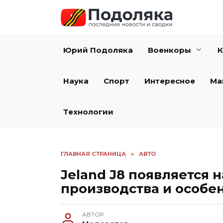
Перейти
к
содержанию
Юрий Подоляка
Военкоры
К
Наука
Спорт
Интересное
Ма
Технологии
ГЛАВНАЯ СТРАНИЦА
»
АВТО
Jeland J8 появляется н
производства и особе
АВТОР