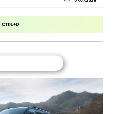
07.07.2026
и
CTRL+D