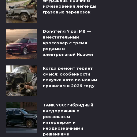
«Муравей»: причины
исчезновения легенды
грузовых перевозок
Dongfeng Yipai M8 —
вместительный
кроссовер с тремя
рядами и
электроникой Huawei
Когда ремонт теряет
смысл: особенности
покупки авто по новым
правилам в 2026 году
TANK 700: гибридный
внедорожник с
роскошным
интерьером и
неоднозначными
решениями