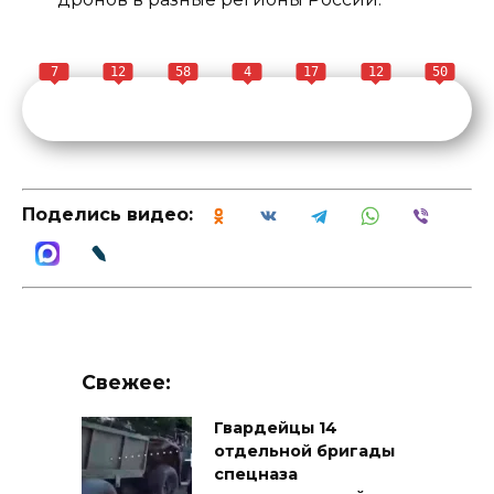
7
12
58
4
17
12
50
Поделись видео:
Свежее:
Гвардейцы 14
отдельной бригады
спецназа