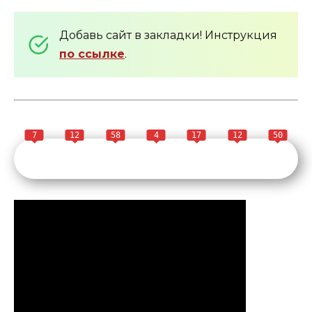
Добавь сайт в закладки! Инструкция
по ссылке
.
7
12
58
4
17
12
50