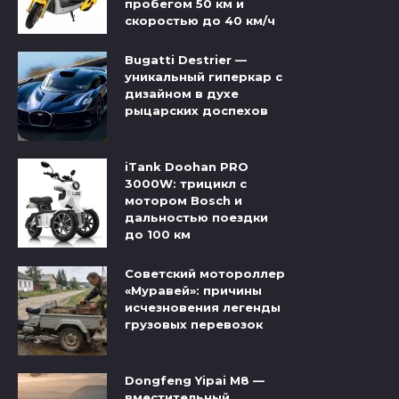
пробегом 50 км и
скоростью до 40 км/ч
Bugatti Destrier —
уникальный гиперкар с
дизайном в духе
рыцарских доспехов
iTank Doohan PRO
3000W: трицикл с
мотором Bosch и
дальностью поездки
до 100 км
Советский мотороллер
«Муравей»: причины
исчезновения легенды
грузовых перевозок
Dongfeng Yipai M8 —
вместительный