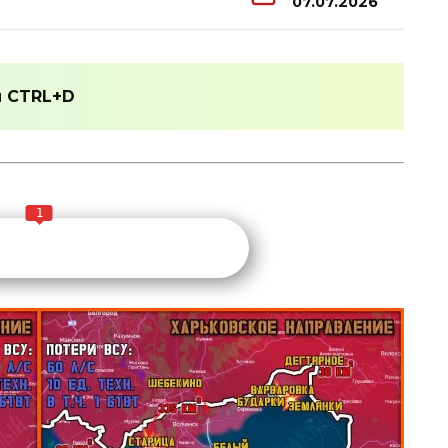
07.07.2026
и
CTRL+D
1