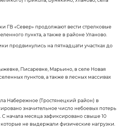
Великого) Прикола, Бунякино, Уланово, села
и ГВ «Север» продолжают вести стрелковые
еленного пункта, а также в районе Уланово.
ки продвинулись на пятнадцати участках до
ыжевке, Писаревке, Марьино, в селе Новая
аселенных пунктов, а также в лесных массивах
ела Набережное (Тростянецкий район) в
ировано значительное число небоевых потерь
 С начала месяца зафиксировано свыше 10
 которые не выдержали физические нагрузки.