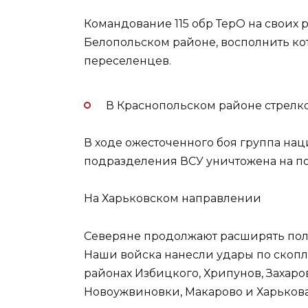
Командование 115 обр ТерО на своих 
Белопольском районе, восполнить ко
переселенцев.
В Краснопольском районе стрелко
В ходе ожесточенного боя группа нац
подразделения ВСУ уничтожена на по
На Харьковском направлении
Северяне продолжают расширять поло
Наши войска нанесли удары по скоп
районах Избицкого, Хрипунов, Захаров
Новоужвиновки, Макарово и Харькова