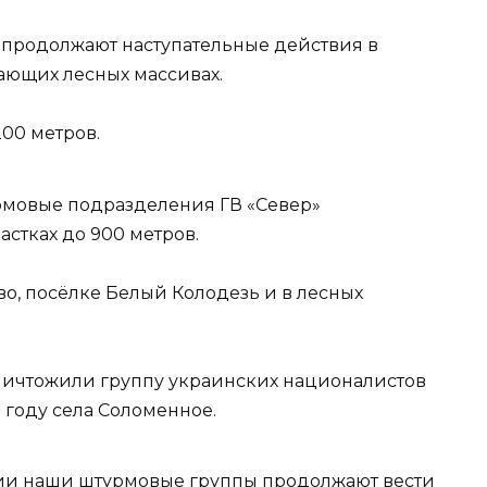
продолжают наступательные действия в
ающих лесных массивах.
00 метров.
рмовые подразделения ГВ «Север»
стках до 900 метров.
о, посёлке Белый Колодезь и в лесных
уничтожили группу украинских националистов
 году села Соломенное.
ии наши штурмовые группы продолжают вести