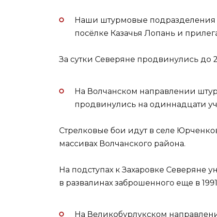
Наши штурмовые подразделения 
посёлке Казачья Лопань и прилег
За сутки Северяне продвинулись до 2
На Волчанском направлении шту
продвинулись на одиннадцати уча
Стрелковые бои идут в селе Юрченков
массивах Волчанского района.
На подступах к Захаровке Северяне 
в развалинах заброшенного еще в 1991
На Великобурлукском направлен