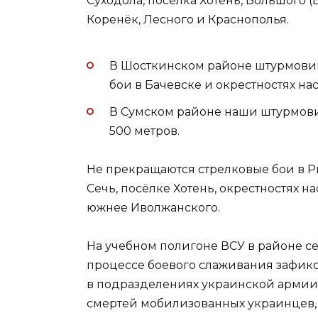
Суходола, посёлка Хотень, Большого (
Коренёк, Лесного и Краснополья.
В Шосткинском районе штурмовик
бои в Бачевске и окрестностях нас
В Сумском районе наши штурмови
500 метров.
Не прекращаются стрелковые бои в Р
Сечь, посёлке Хотень, окрестностях н
южнее Иволжанского.
На учебном полигоне ВСУ в районе с
процессе боевого слаживания зафикс
в подразделениях украинской армии.
смертей мобилизованных украинцев,