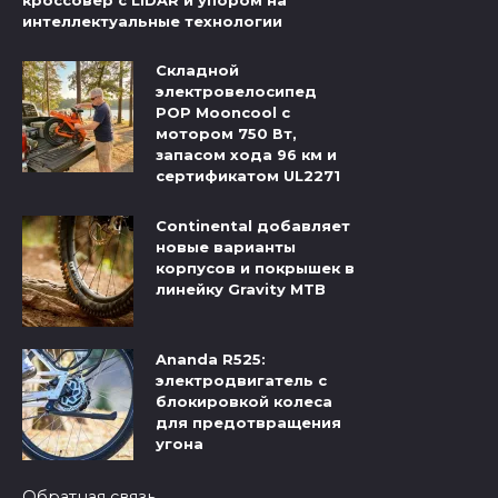
кроссовер с LiDAR и упором на
интеллектуальные технологии
Складной
электровелосипед
POP Mooncool с
мотором 750 Вт,
запасом хода 96 км и
сертификатом UL2271
Continental добавляет
новые варианты
корпусов и покрышек в
линейку Gravity MTB
Ananda R525:
электродвигатель с
блокировкой колеса
для предотвращения
угона
Обратная связь