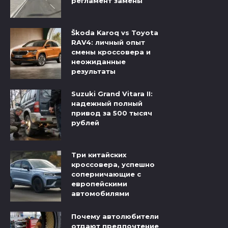
регламент замены
Škoda Karoq vs Toyota
RAV4: личный опыт
смены кроссовера и
неожиданные
результаты
Suzuki Grand Vitara II:
надежный полный
привод за 500 тысяч
рублей
Три китайских
кроссовера, успешно
соперничающие с
европейскими
автомобилями
Почему автолюбители
отдают предпочтение