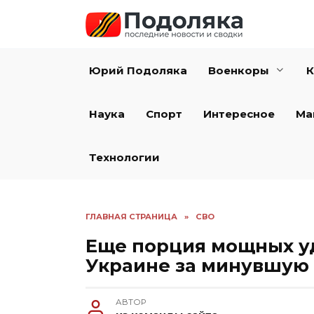
Перейти
к
содержанию
Юрий Подоляка
Военкоры
К
Наука
Спорт
Интересное
Ма
Технологии
ГЛАВНАЯ СТРАНИЦА
»
СВО
Еще порция мощных уд
Украине за минувшую
АВТОР