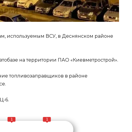
дам, используемым ВСУ, в Деснянском районе
втобазе на территории ПАО «Киевметрострой».
ение топливозаправщиков в районе
се.
Ц-6.
1
1