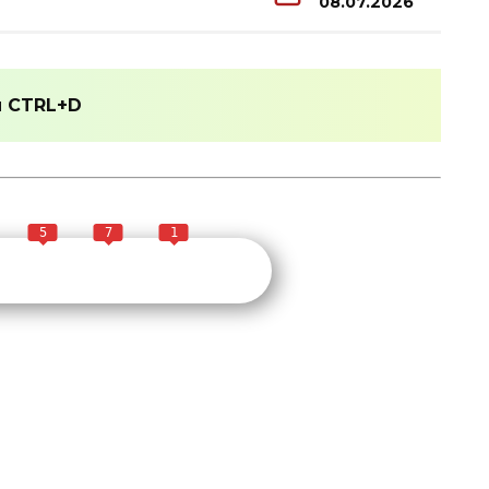
08.07.2026
и
CTRL+D
5
7
1