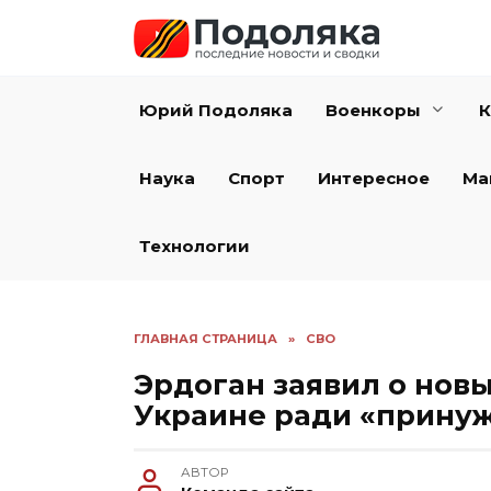
Перейти
к
содержанию
Юрий Подоляка
Военкоры
К
Наука
Спорт
Интересное
Ма
Технологии
ГЛАВНАЯ СТРАНИЦА
»
СВО
Эрдоган заявил о нов
Украине ради «принуж
АВТОР