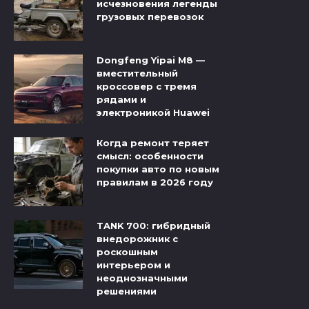
исчезновения легенды
грузовых перевозок
Dongfeng Yipai M8 —
вместительный
кроссовер с тремя
рядами и
электроникой Huawei
Когда ремонт теряет
смысл: особенности
покупки авто по новым
правилам в 2026 году
TANK 700: гибридный
внедорожник с
роскошным
интерьером и
неоднозначными
решениями