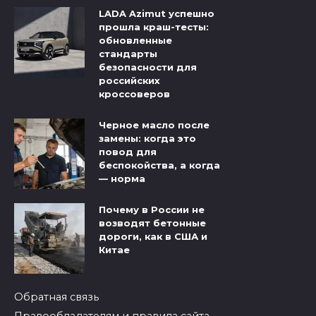
LADA Azimut успешно
прошла краш-тесты:
обновленные
стандарты
безопасности для
российских
кроссоверов
Черное масло после
замены: когда это
повод для
беспокойства, а когда
— норма
Почему в России не
возводят бетонные
дороги, как в США и
Китае
Обратная связь
Правообладателям и правила сайта