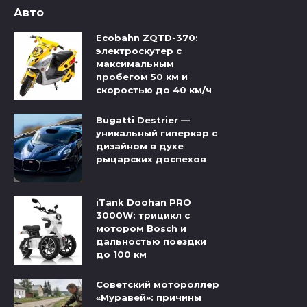
Авто
Ecobahn ZQTD-370:
электроскутер с
максимальным
пробегом 50 км и
скоростью до 40 км/ч
Bugatti Destrier —
уникальный гиперкар с
дизайном в духе
рыцарских доспехов
iTank Doohan PRO
3000W: трицикл с
мотором Bosch и
дальностью поездки
до 100 км
Советский мотороллер
«Муравей»: причины