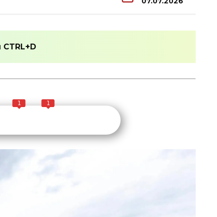
07.07.2026
и
CTRL+D
1
1