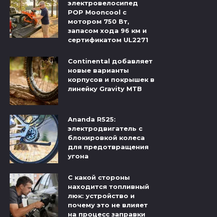
электровелосипед
POP Mooncool с
мотором 750 Вт,
запасом хода 96 км и
сертификатом UL2271
Continental добавляет
новые варианты
корпусов и покрышек в
линейку Gravity MTB
Ananda R525:
электродвигатель с
блокировкой колеса
для предотвращения
угона
С какой стороны
находится топливный
люк: устройство и
почему это не влияет
на процесс заправки