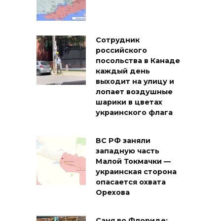
Сотрудник
российского
посольства в Канаде
каждый день
выходит на улицу и
лопает воздушные
шарики в цветах
украинского флага
ВС РФ заняли
западную часть
Малой Токмачки —
украинская сторона
опасается охвата
Орехова
Саня во Флориде: