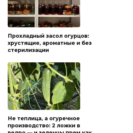
Прохладный засол огурцов:
хрустящие, ароматные и без
стерилизации
Не теплица, а огуречное
производство: 2 ложки в
ведро — и зеленцы прем как