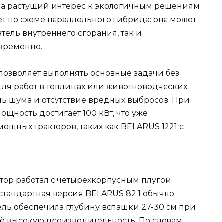
 на растущий интерес к экологичным решениям
ет по схеме параллельного гибрида: она может
тель внутреннего сгорания, так и
овременно.
позволяет выполнять основные задачи без
 для работ в теплицах или животноводческих
нь шума и отсутствие вредных выбросов. При
щность достигает 100 кВт, что уже
ощных тракторов, таких как BELARUS 1221 с
тор работал с четырехкорпусным плугом
 стандартная версия BELARUS 82.1 обычно
ель обеспечила глубину вспашки 27-30 см при
 её высокую производительность. По словам