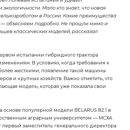
шел полевые испытания и удивил
экологичности. Мало кто знает, что новая
 сельхозработам в России. Какие преимущества
т — объясняем подробно. Не прошли мимо и
льцев классических моделей, рассказал
первом испытании гибридного трактора
изменениям. В условиях, когда требования к
 более жесткими, появление такой машины
ров и крупных хозяйств. Важно отметить, что
отающая модель, которая уже показала свои
на основе популярной модели BELARUS 82.1 в
арственным аграрным университетом — МСХА
 первый заместитель генерального директора