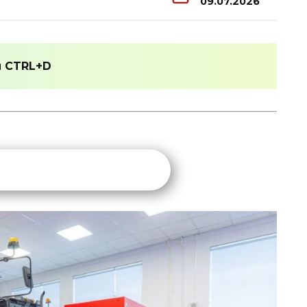
09.07.2026
и
CTRL+D