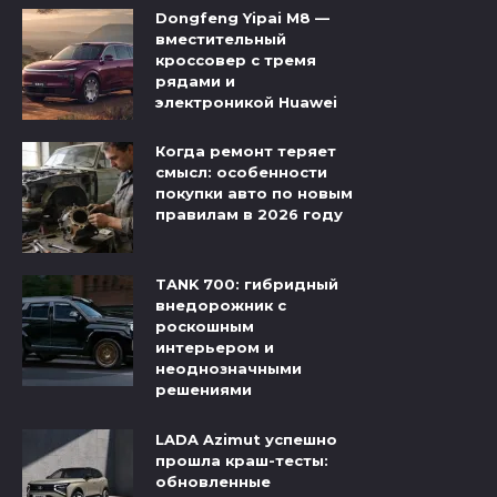
Dongfeng Yipai M8 —
вместительный
кроссовер с тремя
рядами и
электроникой Huawei
Когда ремонт теряет
смысл: особенности
покупки авто по новым
правилам в 2026 году
TANK 700: гибридный
внедорожник с
роскошным
интерьером и
неоднозначными
решениями
LADA Azimut успешно
прошла краш-тесты:
обновленные