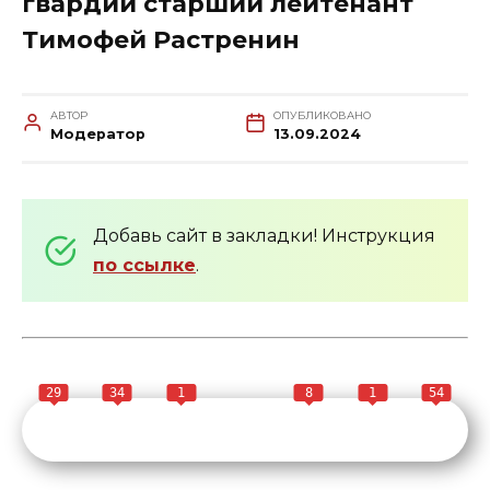
гвардии старший лейтенант
Тимофей Растренин
АВТОР
ОПУБЛИКОВАНО
Модератор
13.09.2024
Добавь сайт в закладки! Инструкция
по ссылке
.
29
34
1
8
1
54