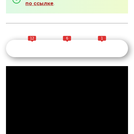
по ссылке
.
12
6
1