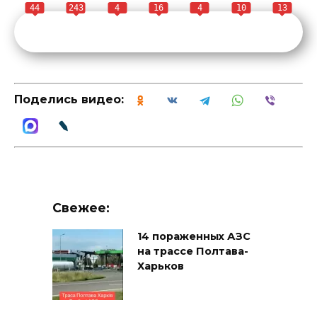
44
243
4
16
4
10
13
Поделись видео:
Свежее:
14 пораженных АЗС
на трассе Полтава-
Харьков