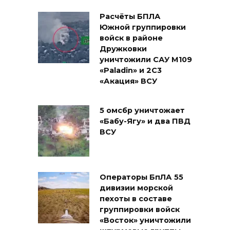
Расчёты БПЛА
Южной группировки
войск в районе
Дружковки
уничтожили САУ M109
«Paladin» и 2С3
«Акация» ВСУ
5 омсбр уничтожает
«Бабу-Ягу» и два ПВД
ВСУ
Операторы БпЛА 55
дивизии морской
пехоты в составе
группировки войск
«Восток» уничтожили