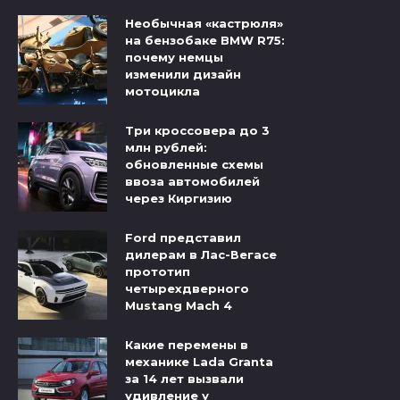
Необычная «кастрюля»
на бензобаке BMW R75:
почему немцы
изменили дизайн
мотоцикла
Три кроссовера до 3
млн рублей:
обновленные схемы
ввоза автомобилей
через Киргизию
Ford представил
дилерам в Лас-Вегасе
прототип
четырехдверного
Mustang Mach 4
Какие перемены в
механике Lada Granta
за 14 лет вызвали
удивление у