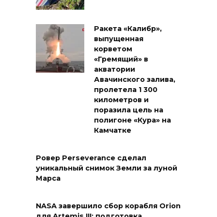
Ракета «Калибр»,
выпущенная
корветом
«Гремящий» в
акватории
Авачинского залива,
пролетела 1 300
километров и
поразила цель на
полигоне «Кура» на
Камчатке
Ровер Perseverance сделал
уникальный снимок Земли за луной
Марса
NASA завершило сбор корабля Orion
для Artemis III: подготовка