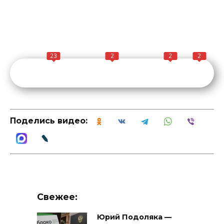
23
2
2
2
Поделись видео:
Свежее:
Юрий Подоляка —