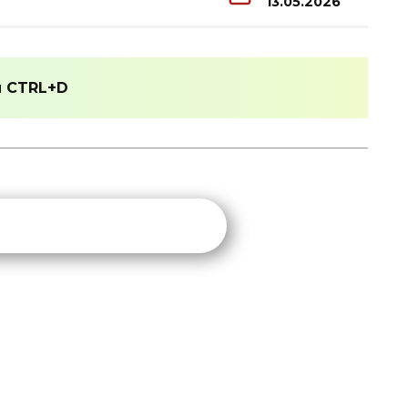
13.05.2026
и
CTRL+D