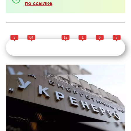
по ссылке
.
3
64
12
1
6
3