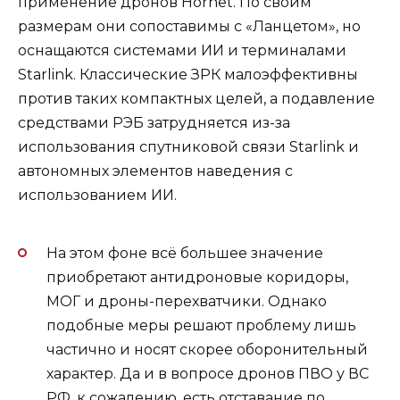
применение дронов Hornet. По своим
размерам они сопоставимы с «Ланцетом», но
оснащаются системами ИИ и терминалами
Starlink. Классические ЗРК малоэффективны
против таких компактных целей, а подавление
средствами РЭБ затрудняется из-за
использования спутниковой связи Starlink и
автономных элементов наведения с
использованием ИИ.
На этом фоне всё большее значение
приобретают антидроновые коридоры,
МОГ и дроны-перехватчики. Однако
подобные меры решают проблему лишь
частично и носят скорее оборонительный
характер. Да и в вопросе дронов ПВО у ВС
РФ, к сожалению, есть отставание по