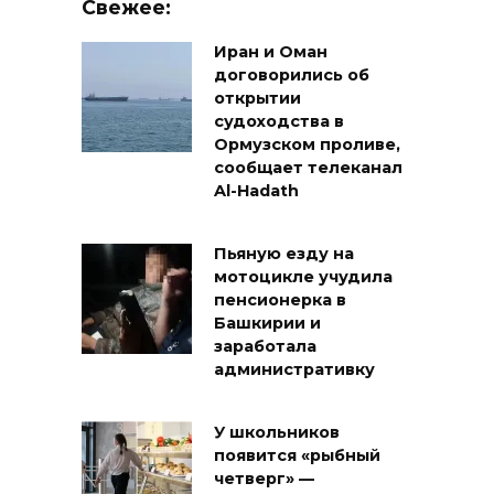
Свежее:
Иран и Оман
договорились об
открытии
судоходства в
Ормузском проливе,
сообщает телеканал
Al-Hadath
Пьяную езду на
мотоцикле учудила
пенсионерка в
Башкирии и
заработала
административку
У школьников
появится «рыбный
четверг» —