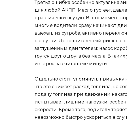
Третья ошибка особенно актуальна з
для любой АКПП. Масло густеет, давле
практически всухую. В этот момент к
многие водители сразу начинают движ
выехать из сугроба, активно переклю
нагрузки. Дополнительный риск возн
заглушенным двигателем: насос коробк
трутся друг о друга без масла. В так
из строя за считанные минуты.
Отдельно стоит упомянуть привычку к
что это снижает расход топлива, но 
подачу топлива при движении накатом
испытывает лишние нагрузки, особе
скорости. Кроме того, водитель теряе
невозможно быстро ускориться в слу