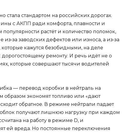
о стала стандартом на российских дорогах.
ины с АКПП ради комфорта, плавности и
ом популярности растёт и количество поломок,
е из‑за заводских дефектов или износа, а из‑за
 которые кажутся безобидными, на деле
 дорогостоящему ремонту. И речь идёт не о
виях, которые совершают тысячи водителей
ибка — перевод коробки в нейтраль на
им образом экономят топливо или «дают
исходит обратное. В режиме нейтрали падает
роблок получают лишнюю нагрузку при каждом
считана на работу в режиме D, и
ят ей вреда. Но постоянные переключения