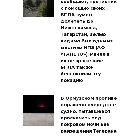
сообщают, противник
с помощью своих
БПЛА сумел
долететь до
Нижнекамска,
Татарстан, целью
видимо был один из
местных НПЗ (АО
«ТАНЕКО»). Ранее в
июле вражеские
БПЛА так же
беспокоили эту
локацию
В Ормузском проливе
поражено очередное
судно, пытавшееся
проскочить под
покровом ночи без
разрешения Тегерана