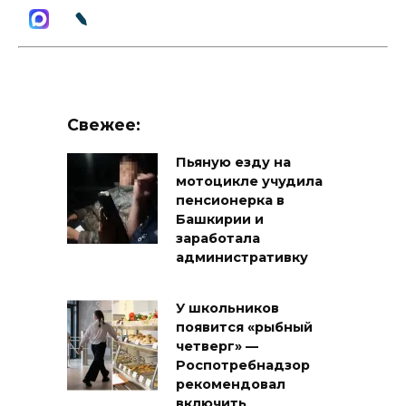
Свежее:
Пьяную езду на
мотоцикле учудила
пенсионерка в
Башкирии и
заработала
административку
У школьников
появится «рыбный
четверг» —
Роспотребнадзор
рекомендовал
включить