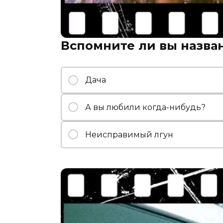
Вспомните ли вы назва
Дача
А вы любили когда-нибудь?
Неисправимый лгун