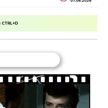
07.06.2026
и
CTRL+D