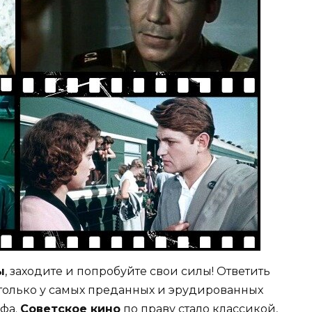
ы
, заходите и попробуйте свои силы! Ответить
я только у самых преданных и эрудированных
афа.
Советское кино
по праву стало классикой,