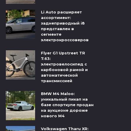
Li Auto расширяет
ассортимент:
заднеприводный i8
представлен в
сегменте
электрокроссоверов
Flyer G1 Upstreet TR
7.63:
электровелосипед с
карбоновой рамой и
автоматической
трансмиссией
BMW M4 Maloo:
уникальный пикап на
базе спорткупе продан
на аукционе дороже
нового M4
Volkswagen Tharu XR: