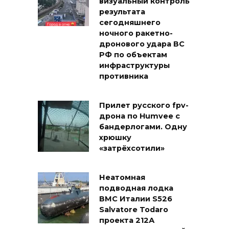
визуальный контроль
результата
сегодняшнего
ночного ракетно-
дронового удара ВС
РФ по объектам
инфраструктуры
противника
Прилет русского fpv-
дрона по Humvee с
бандерлогами. Одну
хрюшку
«затрёхсотили»
Неатомная
подводная лодка
ВМС Италии S526
Salvatore Todaro
проекта 212А