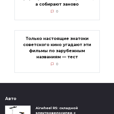
а собирают заново
0
Только настоящие знатоки
советского кино угадают эти
фильмы по зарубежным
названиям — тест
0
Авто
Airwheel R5: складной
электровелосипед с