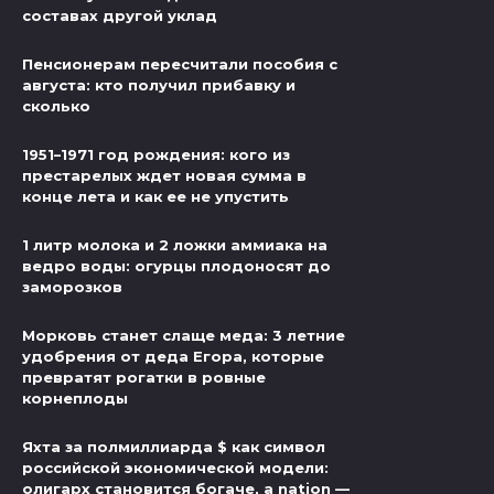
составах другой уклад
Пенсионерам пересчитали пособия с
августа: кто получил прибавку и
сколько
1951–1971 год рождения: кого из
престарелых ждет новая сумма в
конце лета и как ее не упустить
1 литр молока и 2 ложки аммиака на
ведро воды: огурцы плодоносят до
заморозков
Морковь станет слаще меда: 3 летние
удобрения от деда Егора, которые
превратят рогатки в ровные
корнеплоды
Яхта за полмиллиарда $ как символ
российской экономической модели:
олигарх становится богаче, а nation —