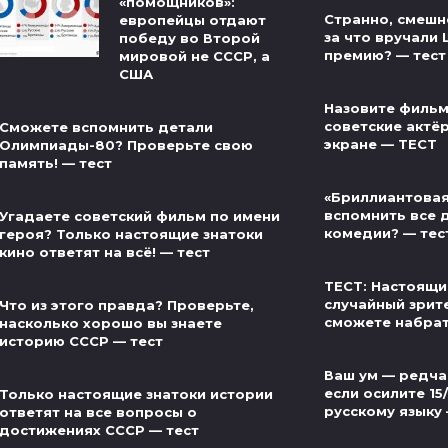
«помощников»:
Странно, смешно
европейцы отдают
за что вручали
победу во Второй
премию? — тест
мировой не СССР, а
США
Назовите фильм
советские актё
Сможете вспомнить детали
экране — ТЕСТ
Олимпиады-80? Проверьте свою
память! — тест
«Бриллиантовая
вспомнить все 
Угадаете советский фильм по имени
комедии? — тес
героя? Только настоящие знатоки
кино ответят на всё! — тест
ТЕСТ: Настоящи
случайный зрит
Что из этого правда? Проверьте,
сможете набра
насколько хорошо вы знаете
историю СССР — тест
Ваш ум — редча
если осилите 15
Только настоящие знатоки истории
русскому языку
ответят на все вопросы о
достижениях СССР — тест