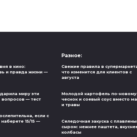
Разное:
вня в кино:
Свежие правила в супермаркет
ь и правда жизни —
что изменится для клиентов с
августа
одарила миру эти
Молодой картофель по-новому
5 вопросов — тест
чеснок и соевый соус вместо м
и травы
ослепительна, если с
наберете 15/15 —
Селедочная закуска с плавлен
сыром: нежнее паштета, вкусне
колбасы