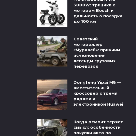
3000W: трицикл с
мотором Bosch и
дальностью поездки
до 100 км
Советский
мотороллер
«Муравей»: причины
исчезновения
легенды грузовых
перевозок
Dongfeng Yipai M8 —
вместительный
кроссовер с тремя
рядами и
электроникой Huawei
Когда ремонт теряет
смысл: особенности
покупки авто по