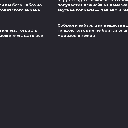
ли вы безошибочно
получается нежнейшая намазка
советского экрана
вкуснее колбасы — дёшево и б
Собрал и забыл: два вещества 
й кинематограф в
грядок, которые не боятся влаг
можете угадать все
морозов и жуков