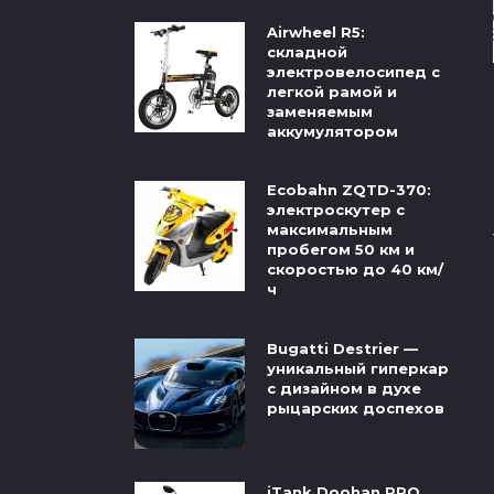
Airwheel R5:
складной
электровелосипед с
легкой рамой и
заменяемым
аккумулятором
Ecobahn ZQTD-370:
электроскутер с
максимальным
пробегом 50 км и
скоростью до 40 км/
ч
Bugatti Destrier —
уникальный гиперкар
с дизайном в духе
рыцарских доспехов
iTank Doohan PRO