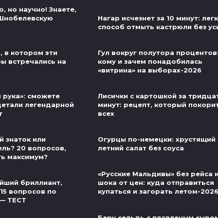
, но научно! Знаете,
 Шнобелевскую
Нагар исчезнет за 10 минут: лег
способ отмыть кастрюли без ус
, в котором эти
Гул вокруг полутора процентов
ры встречались на
кому и зачем понадобилась
«витрина» на выборах-2026
 рука»: сможете
Лисички с картошкой за тридца
детали легендарной
минут: рецепт, который покори
т
всех
й знаток или
Огурцы по-немецки: хрустящий
ель? 20 вопросов,
летний салат без соуса
ть максимум?
«Русские Мальдивы» без рейса 
йший бриллиант,
шока от цен: куда отправиться
/15 вопросов по
купаться и загорать летом-202
 — ТЕСТ
Беру сельдь с плавленым сыром