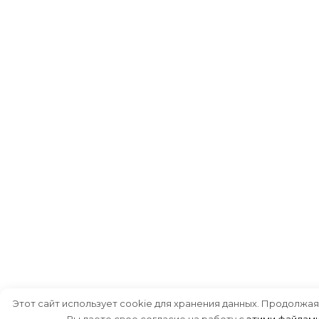
Этот сайт использует cookie для хранения данных. Продолжая
Вы даете свое согласие на работу с
этими файлам