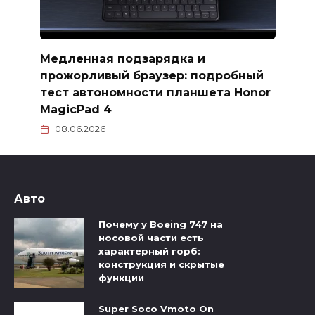
Медленная подзарядка и
прожорливый браузер: подробный
тест автономности планшета Honor
MagicPad 4
08.06.2026
Авто
Почему у Boeing 747 на
носовой части есть
характерный горб:
конструкция и скрытые
функции
Super Soco Vmoto On