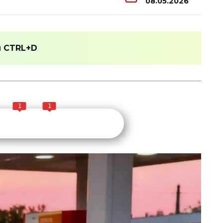
08.05.2026
и
CTRL+D
1
1