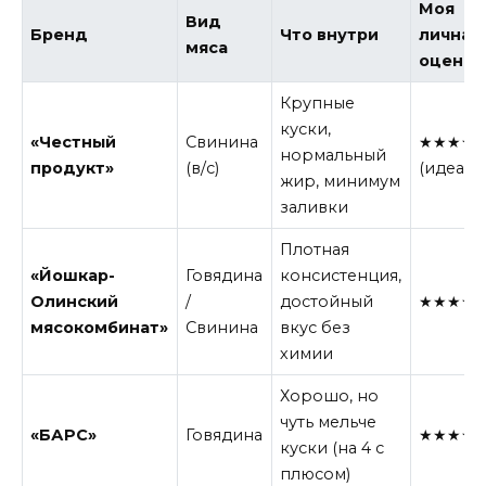
Моя
Вид
Бренд
Что внутри
личная
мяса
оценка
Крупные
куски,
«Честный
Свинина
★★★★
нормальный
продукт»
(в/с)
(идеал)
жир, минимум
заливки
Плотная
«Йошкар-
Говядина
консистенция,
Олинский
/
достойный
★★★★
мясокомбинат»
Свинина
вкус без
химии
Хорошо, но
чуть мельче
«БАРС»
Говядина
★★★★
куски (на 4 с
плюсом)