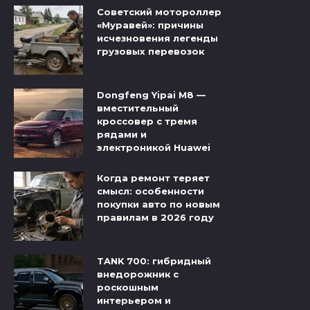
Советский мотороллер
«Муравей»: причины
исчезновения легенды
грузовых перевозок
Dongfeng Yipai M8 —
вместительный
кроссовер с тремя
рядами и
электроникой Huawei
Когда ремонт теряет
смысл: особенности
покупки авто по новым
правилам в 2026 году
TANK 700: гибридный
внедорожник с
роскошным
интерьером и