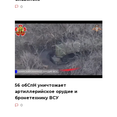
0
56 обСпН уничтожает
артиллерийское орудие и
бронетехнику ВСУ
0