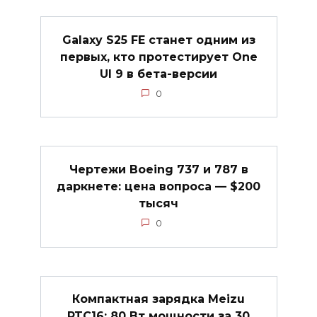
Galaxy S25 FE станет одним из
первых, кто протестирует One
UI 9 в бета-версии
0
Чертежи Boeing 737 и 787 в
даркнете: цена вопроса — $200
тысяч
0
Компактная зарядка Meizu
PTC16: 80 Вт мощности за 30