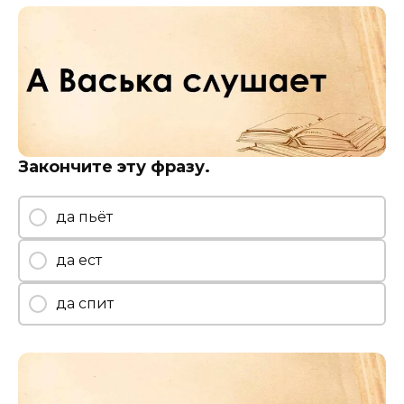
Закончите эту фразу.
да пьёт
да ест
да спит