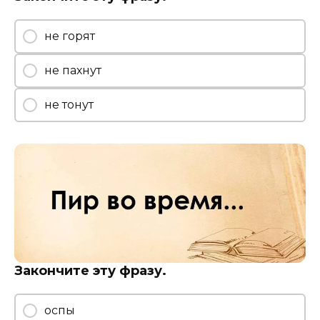
не горят
не пахнут
не тонут
Закончите эту фразу.
оспы