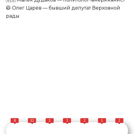
🧥 Олег Царёв — бывший депутат Верховной
рады
8
32
2
1
2
1
2