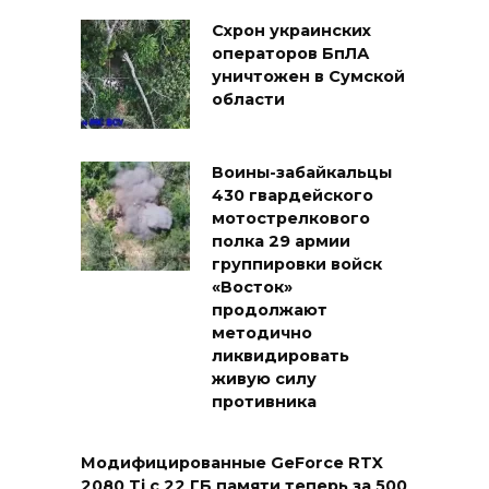
Схрон украинских
операторов БпЛА
уничтожен в Сумской
области
Воины-забайкальцы
430 гвардейского
мотострелкового
полка 29 армии
группировки войск
«Восток»
продолжают
методично
ликвидировать
живую силу
противника
Модифицированные GeForce RTX
2080 Ti с 22 ГБ памяти теперь за 500