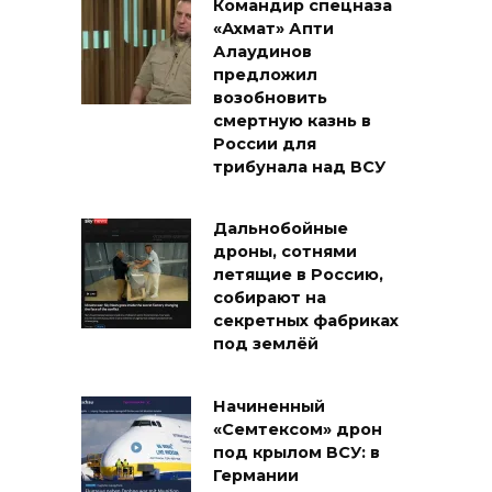
Командир спецназа
«Ахмат» Апти
Алаудинов
предложил
возобновить
смертную казнь в
России для
трибунала над ВСУ
Дальнобойные
дроны, сотнями
летящие в Россию,
собирают на
секретных фабриках
под землёй
Начиненный
«Семтексом» дрон
под крылом ВСУ: в
Германии