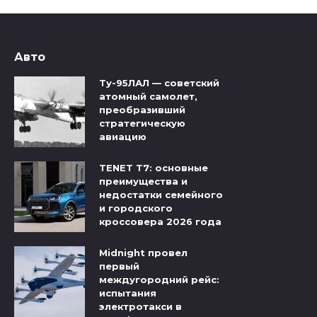
Авто
Ту-95ЛАЛ — советский
атомный самолет,
преобразивший
стратегическую
авиацию
TENET T7: основные
преимущества и
недостатки семейного
и городского
кроссовера 2026 года
Midnight провел
первый
междугородний рейс:
испытания
электротакси в