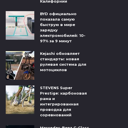
Калифорнии
BYD официально
показала самую
быструю в мире
зарядку
электромобилей: 10-
97% за 9 минут
Kejashi обновляет
стандарты: новая
рулевая система для
мотоциклов
STEVENS Super
Prestige: карбоновая
рама и
интегрированная
проводка для
соревнований
Mercedes-Benz C-Class