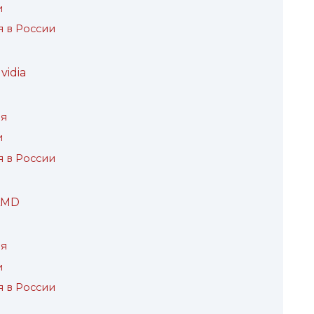
и
 в России
idia
ия
и
 в России
AMD
ия
и
 в России