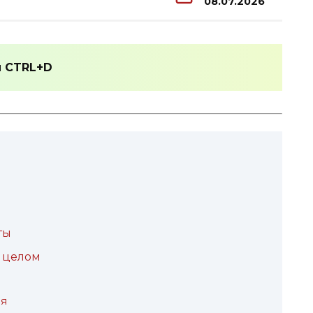
08.07.2026
и
CTRL+D
ты
 целом
ия