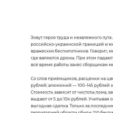
Зовут героя труда и незалежного лута
российско-украинской границей и еж
вражеских беспилотников. Говорит, ме
где валяются дроны. При этом падают
всё время работы занёс сборщикам ме
Со слов приёмщиков, расценки на цве
рублей; алюминий — 100–145 рублей за
Стоимость зависит от чистоты лома, з
выдают от 5 до 10к рублей. Учитывая
выгодная сделка. Только за последн
территорией области сбили 210 беспил