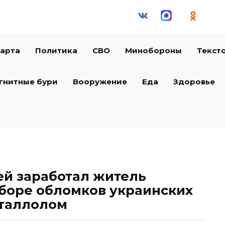
арта
Политика
СВО
Минобороны
Текст
гнитные бури
Вооружение
Еда
Здоровье
й заработал житель
сборе обломков украинских
еталлолом