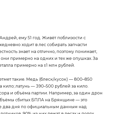
 Андрей, ему 51 год. Живёт поблизости с
едневно ходит в лес собирать запчасти
стность знает на отлично, поэтому понимает,
 они примерно на одних и тех же опушках. За
талла примерно на ±1 млн рублей.
тмет такие. Медь (блеск/кусок) — 800–850
 кило; латунь — 390–500 рублей за кило.
асора и объёма партии. Например, за один дрон
 объёмы сбитых БПЛА на Брянщине — это
ие два дня по официальным данным над
отников. 90% из них лежат в лесах и полях.