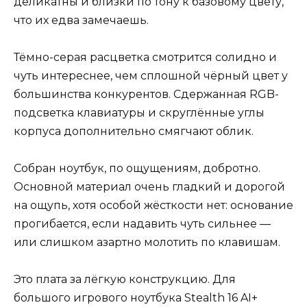
деликатны и близки по тону к базовому цвету,
что их едва замечаешь.
Тёмно-серая расцветка смотрится солидно и
чуть интереснее, чем сплошной чёрный цвет у
большинства конкурентов. Сдержанная RGB-
подсветка клавиатуры и скруглённые углы
корпуса дополнительно смягчают облик.
Собран ноутбук, по ощущениям, добротно.
Основной материал очень гладкий и дорогой
на ощупь, хотя особой жёсткости нет: основание
прогибается, если надавить чуть сильнее —
или слишком азартно молотить по клавишам.
Это плата за лёгкую конструкцию. Для
большого игрового ноутбука Stealth 16 AI+