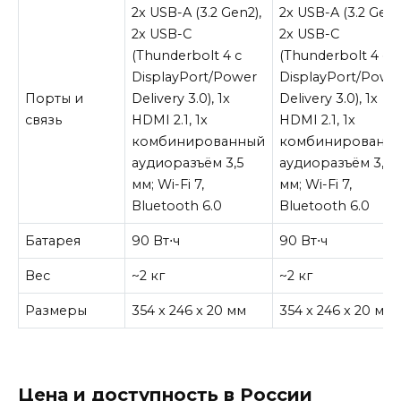
2x USB-A (3.2 Gen2),
2x USB-A (3.2 Gen2
2x USB-C
2x USB-C
(Thunderbolt 4 с
(Thunderbolt 4 с
DisplayPort/Power
DisplayPort/Powe
Порты и
Delivery 3.0), 1x
Delivery 3.0), 1x
связь
HDMI 2.1, 1x
HDMI 2.1, 1x
комбинированный
комбинированн
аудиоразъём 3,5
аудиоразъём 3,5
мм; Wi-Fi 7,
мм; Wi-Fi 7,
Bluetooth 6.0
Bluetooth 6.0
Батарея
90 Вт⋅ч
90 Вт⋅ч
Вес
~2 кг
~2 кг
Размеры
354 x 246 x 20 мм
354 x 246 x 20 мм
Цена и доступность в России