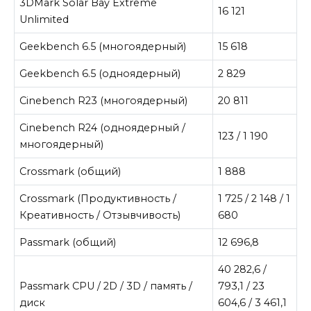
3DMark Solar Bay Extreme
16 121
Unlimited
Geekbench 6.5 (многоядерный)
15 618
Geekbench 6.5 (одноядерный)
2 829
Cinebench R23 (многоядерный)
20 811
Cinebench R24 (одноядерный /
123 / 1 190
многоядерный)
Crossmark (общий)
1 888
Crossmark (Продуктивность /
1 725 / 2 148 / 1
Креативность / Отзывчивость)
680
Passmark (общий)
12 696,8
40 282,6 /
Passmark CPU / 2D / 3D / память /
793,1 / 23
диск
604,6 / 3 461,1