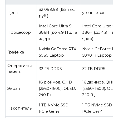
$2 099,99 (155 тыс.
Цена
уточняется
руб.)
Intel Core Ultra 9
Intel Core Ultra 9
Процессор
386H (до 4,9 ГГц, 16
386H (до 4,9 ГГц, 
ядер)
ядер)
Nvidia GeForce RTX
Nvidia GeForce RT
Графика
5060 Laptop
5070 Ti Laptop
Оперативная
32 ГБ DDR5
32 ГБ DDR5
память
16 дюймов, QHD+
16 дюймов, QHD+
Экран
(2560×1600), OLED,
(2560×1600), OLED
240 Гц
240 Гц
1 ТБ NVMe SSD
1 ТБ NVMe SSD
Накопитель
PCIe Gen4
PCIe Gen4