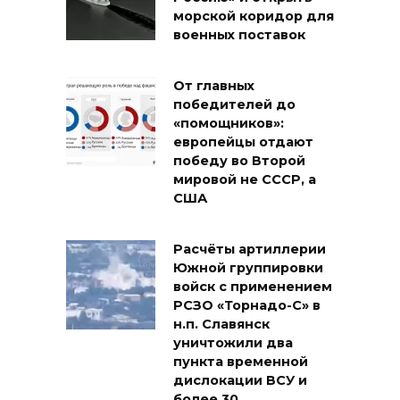
морской коридор для
военных поставок
От главных
победителей до
«помощников»:
европейцы отдают
победу во Второй
мировой не СССР, а
США
Расчёты артиллерии
Южной группировки
войск с применением
РСЗО «Торнадо-С» в
н.п. Славянск
уничтожили два
пункта временной
дислокации ВСУ и
более 30