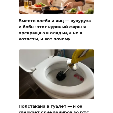
Вместо хлеба и яиц — кукуруза
и бобы: этот куриный фарш я
превращаю в оладьи, а не в
котлеты, и вот почему
Полстакана в туалет — и он
сверкает ярче виниров во рту: