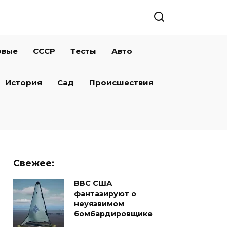
овые
СССР
Тесты
Авто
История
Сад
Происшествия
Свежее:
ВВС США
фантазируют о
неуязвимом
бомбардировщике