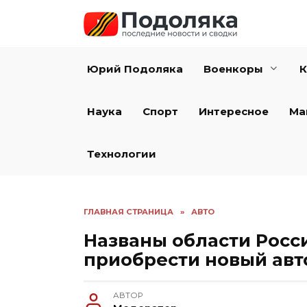
Перейти
к
содержанию
Юрий Подоляка
Военкоры
К
Наука
Спорт
Интересное
Ма
Технологии
ГЛАВНАЯ СТРАНИЦА
»
АВТО
Названы области Росси
приобрести новый ав
АВТОР