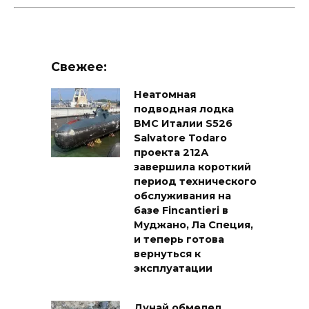
Свежее:
Неатомная
подводная лодка
ВМС Италии S526
Salvatore Todaro
проекта 212А
завершила короткий
период технического
обслуживания на
базе Fincantieri в
Муджано, Ла Специя,
и теперь готова
вернуться к
эксплуатации
Дунай обмелел