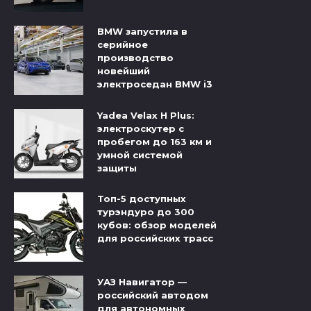
BMW запустила в
серийное
производство
новейший
электроседан BMW i3
Yadea Velax H Plus:
электроскутер с
пробегом до 163 км и
умной системой
защиты
Топ-5 доступных
турэндуро до 300
кубов: обзор моделей
для российских трасс
УАЗ Навигатор —
российский автодом
для автономных