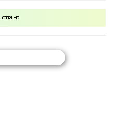
и
CTRL+D