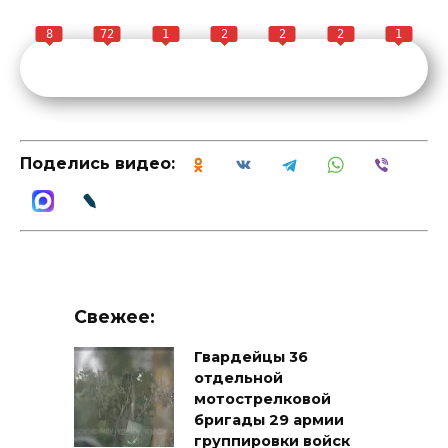
8
72
1
2
2
2
1
Поделись видео:
Свежее:
Гвардейцы 36
отдельной
мотострелковой
бригады 29 армии
группировки войск