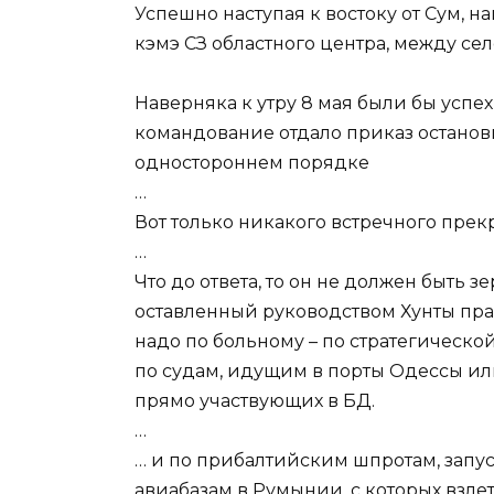
Успешно наступая к востоку от Сум, н
кэмэ СЗ областного центра, между се
Наверняка к утру 8 мая были бы успехи
командование отдало приказ останови
одностороннем порядке
…
Вот только никакого встречного прек
…
Что до ответа, то он не должен быть 
оставленный руководством Хунты пра
надо по больному – по стратегической
по судам, идущим в порты Одессы или
прямо участвующих в БД.
…
… и по прибалтийским шпротам, запу
авиабазам в Румынии, с которых взлет