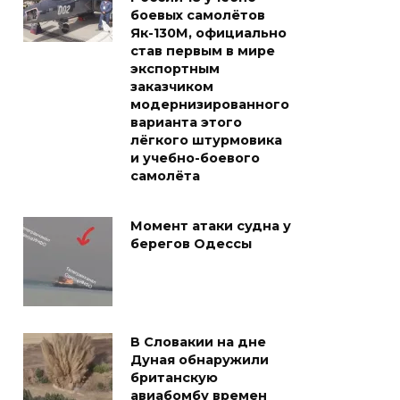
боевых самолётов
Як-130М, официально
став первым в мире
экспортным
заказчиком
модернизированного
варианта этого
лёгкого штурмовика
и учебно-боевого
самолёта
Момент атаки судна у
берегов Одессы
В Словакии на дне
Дуная обнаружили
британскую
авиабомбу времен