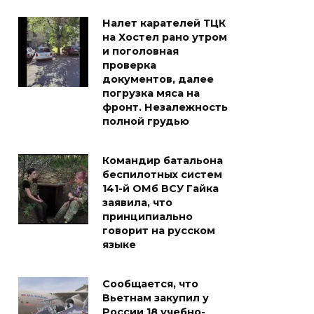
Налет карателей ТЦК
на Хостел рано утром
и поголовная
проверка
документов, далее
погрузка мяса на
фронт. Незалежность
полной грудью
Командир батальона
беспилотных систем
141-й ОМб ВСУ Гайка
заявила, что
принципиально
говорит на русском
языке
Сообщается, что
Вьетнам закупил у
России 18 учебно-