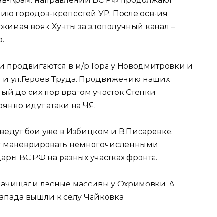
лав-Крам. направлении ВС РФ продолжают
ию городов-крепостей УР. После осв-ия
жимая вояк Хунты за злополучный канал –
.
ши продвигаются в м/р Гора у Новодмитровки и
а и ул.Героев Труда. Продвижению наших
й до сих пор врагом участок Стенки-
янно идут атаки на ЧЯ.
ведут бои уже в Избицком и В.Писаревке.
ет маневрировать немногочисленными
ары ВС РФ на разных участках фронта.
зачищали лесные массивы у Охримовки. А
апада вышли к селу Чайковка.