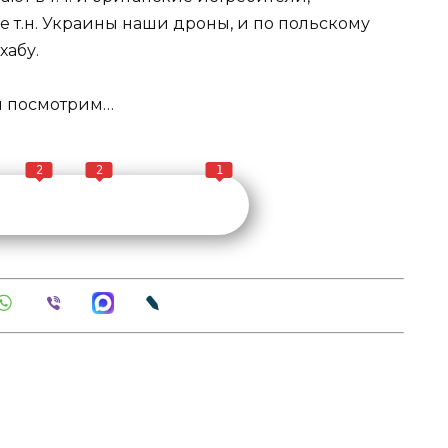
 т.н. Украины наши дроны, и по польскому
хабу.
м посмотрим…
2
2
1