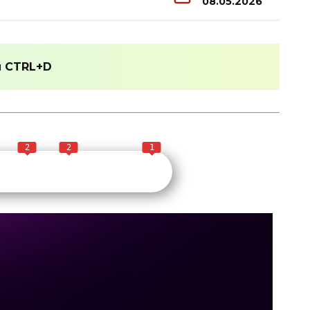
08.05.2026
и
CTRL+D
2
2
1