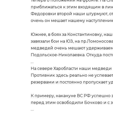
Теперь о положении на фронте. На С
приближаться к этим входящим в лин
Федоровки второй наши штурмуют, от
очень он мешает нашему наступлению
Южнее, в боях за Константиновку, на
завязали бои на ЮЗ, на пр.Ломоносов
медведей очень мешают удерживаемы
Подольское-Николаевка. Откуда посто
…
На севере Харобласти наши медведи 
Противник здесь реально не успева
резервами и постоянно пропускает уд
К примеру, накануне ВС РФ успешно 
перед этим освободили Бочково и с з
…