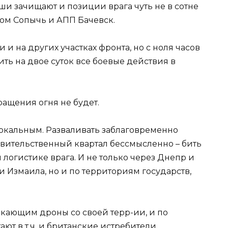
аши зачищают и позиции врага чуть не в сотне
лом Сопычь и АПП Бачевск.
 и на других участках фронта, но с ноля часов
ть на двое суток все боевые действия в
ращения огня не будет.
зеркальным. Разваливать заблаговременно
вительственный квартал бессмысленно – бить
 логистике врага. И не только через Днепр и
 Измаила, но и по территориям государств,
скающим дроны со своей терр-ии, и по
ают в т.ч. и британские истребители,